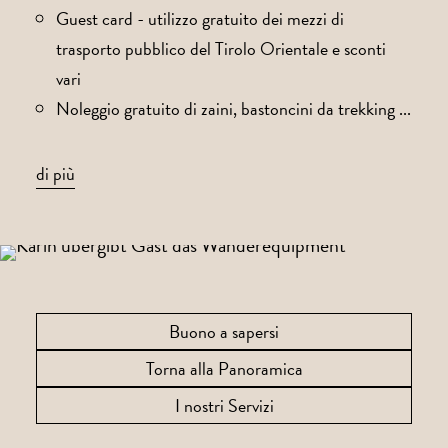
Guest card - utilizzo gratuito dei mezzi di
trasporto pubblico del Tirolo Orientale e sconti
vari
Noleggio gratuito di zaini, bastoncini da trekking ...
di più
Buono a sapersi
Torna alla Panoramica
I nostri Servizi