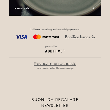
2 buoni regalo
Utilizzare uno dei seguenti metodi di pagamento
:
Bonifico bancario
powered by
Revocare un acquisto
Informazioni sul diritto di recesso
qui
BUONI DA REGALARE
NEWSLETTER