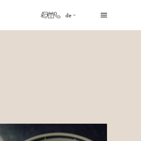
de
en
it