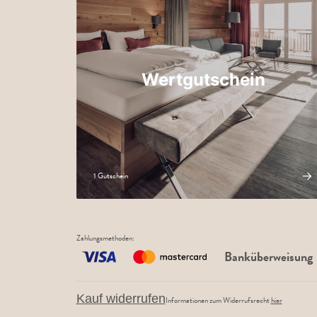
Wertgutschein
1 Gutschein
Zahlungsmethoden
:
Banküberweisung
Kauf widerrufen
Informationen zum Widerrufsrecht
hier