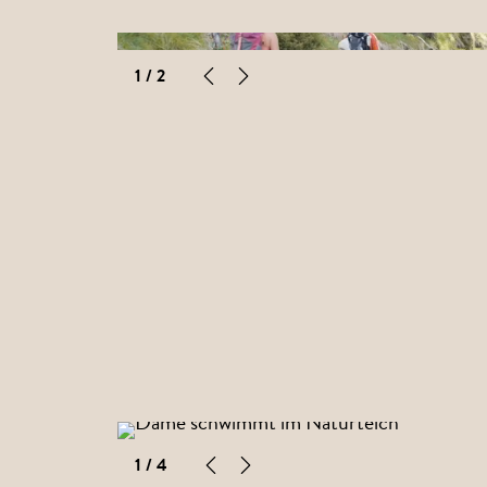
1
/ 2
1
/ 4