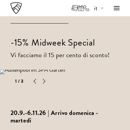
it
de
en
-15% Midweek Special
Vi facciamo il 15 per cento di sconto!
1
/ 3
20.9.-6.11.26 | Arrivo domenica -
martedì