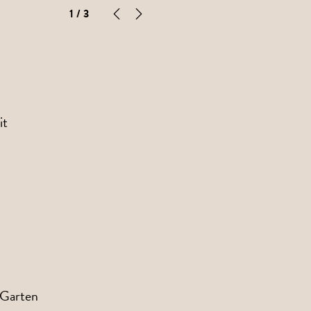
1
/ 3
it
-Garten