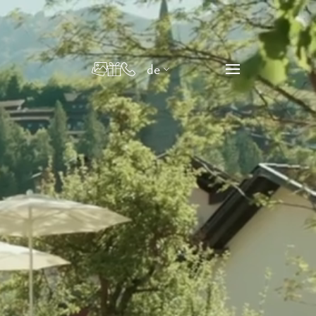
de
en
it