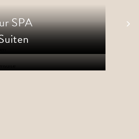
ur SPA
Suiten