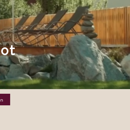
ot
en