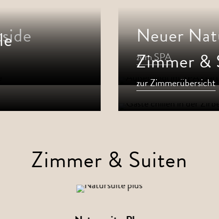
side
Neuer Nat
le
Zimmer & 
zum SPA
zur Zimmerübersicht
Zimmer & Suiten